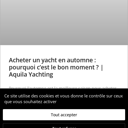
Acheter un yacht en automne :
pourquoi c’est le bon moment ? |
Aquila Yachting
Pourquoi l’automne est la meilleure saison pour acheter
un yacht ? Alors
Ce site utilise des cookies et vous donne le contrôle sur ceux
que vous souhaitez activer
17 octobre 2025
Tout accepter