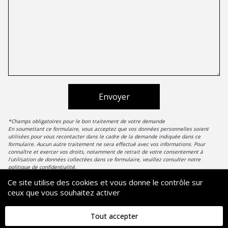
Envoyer
*Champs obligatoires pour le bon traitement de votre demande
En soumettant ce formulaire, vous acceptez que vos données personnelles soient
utilisées pour vous recontacter dans le cadre de la demande indiquée dans ce
formulaire. Aucun autre traitement ne sera effectué avec vos informations. Pour
connaître et exercer vos droits, notamment de retrait de votre consentement à
l'utilisation de données collectées dans ce formulaire, veuillez consulter notre
politique de confidentialité.
Ce site utilise des cookies et vous donne le contrôle sur
ceux que vous souhaitez activer
29 PORT CAMILLE RAYON, 06220 GOLFE JUAN
FRANCE +33 (0)4 93 63 41 64
Tout accepter