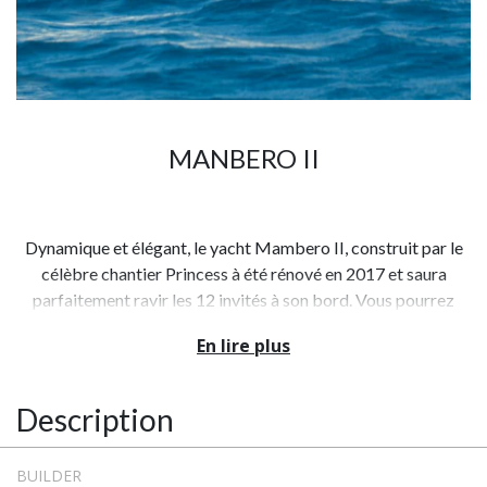
MANBERO II
Dynamique et élégant, le yacht Mambero II, construit par le
célèbre chantier Princess à été rénové en 2017 et saura
parfaitement ravir les 12 invités à son bord. Vous pourrez
partager des instants festifs et familiaux dans son salon
En lire plus
intérieur à la finition remarquable ainsi qu’à l’extérieur dans sa
salle a manger aussi spacieuse que confortable.
Description
Le Princess V53 peut accueillir confortablement jusqu'à 6
personnes pendant la nuit dans 3 cabines bien aménagées,
BUILDER
dont une cabine Master avec salle de bain attenante, une