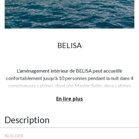
BELISA
L'aménagement intérieur de BELISA peut accueillir
confortablement jusqu'à 10 personnes pendant la nuit dans 4
somptueuses cabines, dont une Master Suite, deux cabines
VIP et une quadruple.
En lire plus
Son optimisation intelligente de l'espace permet un profil
sportif très harmonieux, ainsi que des chambres spacieuses et
Description
luxueuses. Chaque cabine est équipée de grandes télévisions
à écran plat et de systèmes audio, disponibles pour un
BUILDER
divertissement inégalé pendant votre séjour.