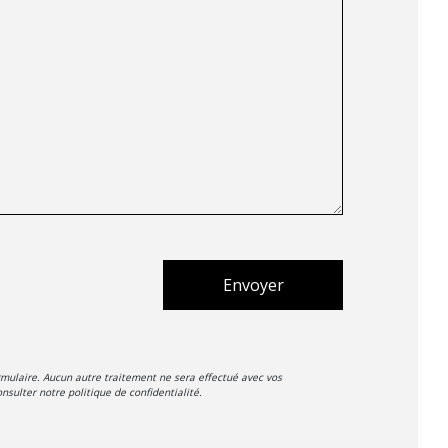
Envoyer
mulaire. Aucun autre traitement ne sera effectué avec vos
nsulter notre politique de confidentialité.