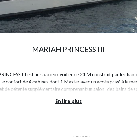
MARIAH PRINCESS III
CESS III est un spacieux voilier de 24 M construit par le chantie
s le confort de 4 cabines dont 1 Master avec un accès privé à la mer
et de détente supplémentaire comprenant un salon , des bains de sol
En lire plus