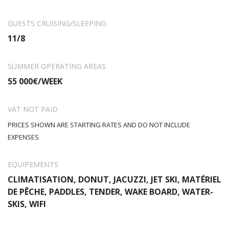
un endroit pour simplement s'allonger et regarder le monde
dériver.
GUESTS CRUISING/SLEEPING
11/8
Spontaneous a quatre membres d'équipage exceptionnels à
bord qui seront là pour répondre à tous vos besoins et avec
un yacht aussi exceptionnel, dans un endroit aussi magnifique,
SUMMER OPERATING AREAS
nous nous attendons à une saison chargée à bord cette année
55 000€/WEEK
!
VAT NOT PAID
PRICES SHOWN ARE STARTING RATES AND DO NOT INCLUDE
EXPENSES
EQUIPEMENTS
CLIMATISATION, DONUT, JACUZZI, JET SKI, MATÉRIEL
DE PÊCHE, PADDLES, TENDER, WAKE BOARD, WATER-
SKIS, WIFI