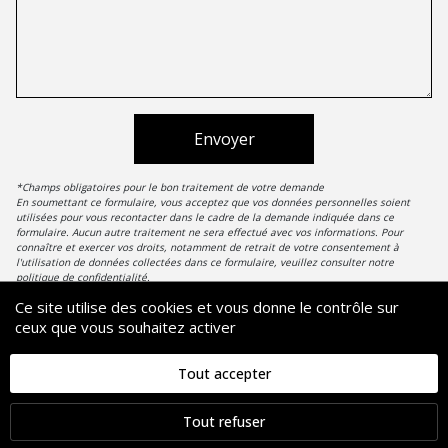
Envoyer
*Champs obligatoires pour le bon traitement de votre demande
En soumettant ce formulaire, vous acceptez que vos données personnelles soient
utilisées pour vous recontacter dans le cadre de la demande indiquée dans ce
formulaire. Aucun autre traitement ne sera effectué avec vos informations. Pour
connaître et exercer vos droits, notamment de retrait de votre consentement à
l'utilisation de données collectées dans ce formulaire, veuillez consulter notre
politique de confidentialité.
Ce site utilise des cookies et vous donne le contrôle sur
ceux que vous souhaitez activer
29 PORT CAMILLE RAYON, 06220 GOLFE JUAN
FRANCE +33 (0)4 93 63 41 64
Tout accepter
NEWSLETTER
Tout refuser