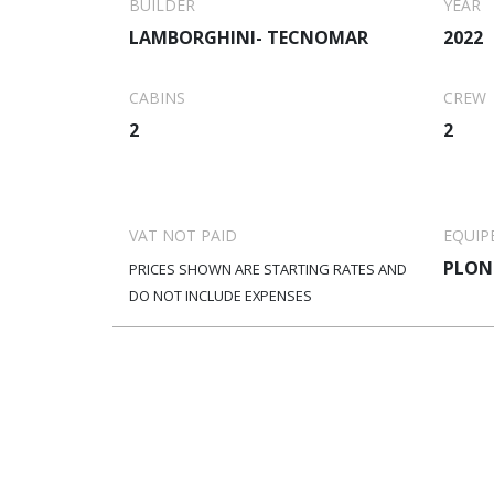
BUILDER
YEAR
LAMBORGHINI- TECNOMAR
2022
CABINS
CREW
2
2
VAT NOT PAID
EQUIP
PLON
PRICES SHOWN ARE STARTING RATES AND
DO NOT INCLUDE EXPENSES