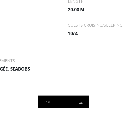
LENGTH
dynamique.
20.00 M
GUESTS CRUISING/SLEEPING
10/4
EMENTS
GÉE, SEABOBS
PDF